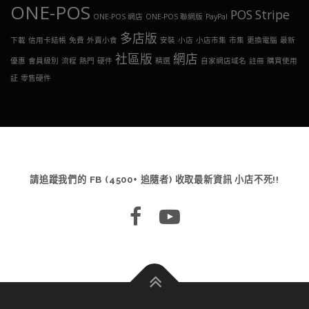
ONE-POS
POS
Stripe
ONE-POS 網店
ONE-POS 聯網版
PayPal
多店版
下載
信用卡結帳
免費
外賣小食
安裝
小店
小店市集
市集
更換電腦
最新
社區版
網店
優惠
會員級別
流程
熱門
硬件
精選
自家網店域名
註冊
購買使用
証
零售硬件
請追蹤我們的 FB (4500+ 追隨者) 收取最新資訊 小店不死!!