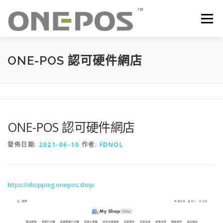
跳
至
選單
主
要
內
容
所有產品．下載
價目表
OP+ 聯網版會員中心
ONE-POS 認可硬件網店
技術支援
客戶感謝語
最新消息
聯絡我們
ONE-POS 認可硬件網店
發佈日期:
2021-06-10
作者:
FDNOL
https://shopping.onepos.shop