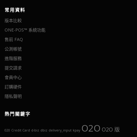
常用資料
版本比較
ONE-POS™ 系統功能
售前 FAQ
公測帳號
進階服務
提交請求
會員中心
訂購硬件
隱私聲明
熱門關鍵字
O2O
O2O 版
020
Credit Card
d-biz
dbiz
delivery_input
kpay