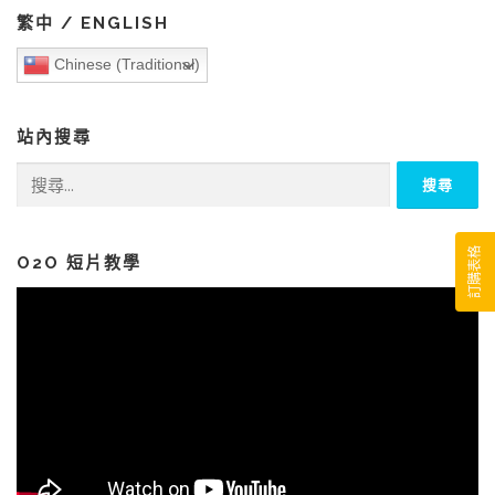
繁中 / ENGLISH
Chinese (Traditional)
站內搜尋
搜
尋
關
鍵
訂購表格
字:
O2O 短片教學