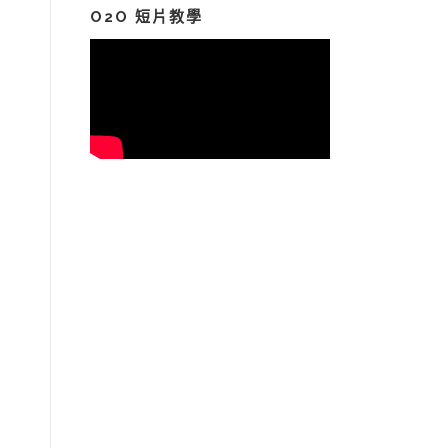
鍵
O2O 短片教學
字: