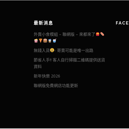
最新消息
FAC
外賣小食模組 – 聯網版 – 來都來了
無錢入貨
- 寄賣可能是唯一出路
節省人手!! 客人自行掃描二維碼提供送貨
資料
新年快樂 2026
聯網版免費網店功能更新