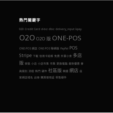
熱門關鍵字
020
Credit Card
d-biz
dbiz
delivery_input
kpay
O2O
ONE-POS
O2O 版
POS
ONE-POS 網店
ONE-POS 聯網版
PayPal
Stripe
多店
下載
信用卡結帳
免費
外賣小食
版
安裝
小店
小店市集
市集
更換電腦
最新優惠
會
社區版
網店
員級別
流程
熱門
硬件
精選
自
家網店域名
註冊
購買使用証
零售硬件