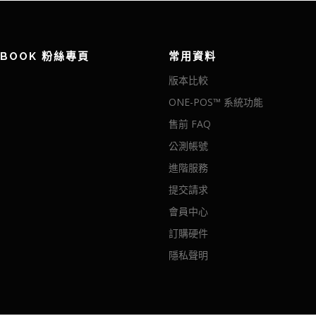
EBOOK 粉絲專頁
常用資料
版本比較
ONE-POS™ 系統功能
售前 FAQ
公測帳號
進階服務
提交請求
會員中心
訂購硬件
隱私聲明