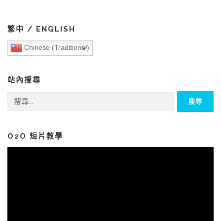
繁中 / ENGLISH
Chinese (Traditional)
站內搜尋
搜
尋
關
鍵
字:
O2O 短片教學