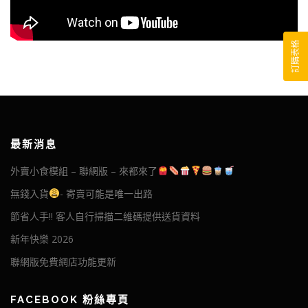
訂購表格
最新消息
外賣小食模組 – 聯網版 – 來都來了
無錢入貨
- 寄賣可能是唯一出路
節省人手!! 客人自行掃描二維碼提供送貨資料
新年快樂 2026
聯網版免費網店功能更新
FACEBOOK 粉絲專頁