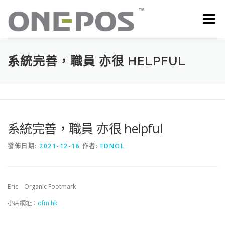
跳
至
選單
主
要
內
容
所有產品．下載
價目表
OP+ 聯網版會員中心
系統完善，職員 亦很 HELPFUL
技術支援
客戶感謝語
最新消息
聯絡我們
系統完善，職員 亦很 helpful
發佈日期:
2021-12-16
作者:
FDNOL
Eric – Organic Footmark
小店網址：
ofm.hk