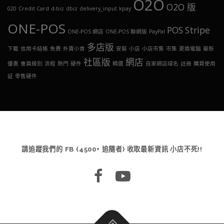
O2O
O2O 版
020
Credit Card
d-biz
dbiz
delivery_input
kpay
ONE-POS
POS
Stripe
ONE-POS 網店
ONE-POS 聯網版
PayPal
多店版
下載
信用卡結帳
免費
外賣小食
安裝
小店
小店市集
市集
更換電腦
最新
社區版
網店
優惠
會員級別
流程
熱門
硬件
精選
自家網店域名
註冊
購買使用
証
零售硬件
請追蹤我們的 FB (4500+ 追隨者) 收取最新資訊 小店不死!!