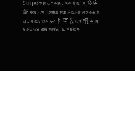
Stripe
多店
下載
信用卡結帳
免費
外賣小食
版
安裝
小店
小店市集
市集
更換電腦
最新優惠
會
社區版
網店
員級別
流程
熱門
硬件
精選
自
家網店域名
註冊
購買使用証
零售硬件