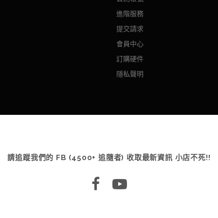
進階服務
提交請求
會員中心
訂購硬件
隱私聲明
請追蹤我們的 FB (4500+ 追隨者) 收取最新資訊 小店不死!!