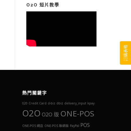
鍵
O2O 短片教學
字:
訂購表格
熱門關鍵字
020
Credit Card
d-biz
dbiz
delivery_input
kpay
O2O
ONE-POS
O2O 版
POS
ONE-POS 網店
ONE-POS 聯網版
PayPal