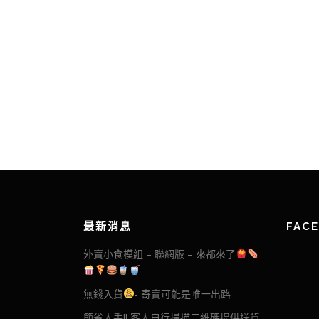
最新消息
FAC
外賣小食模組 – 聯網版 – 來都來了
無錢入貨
- 寄賣可能是唯一出路
節省人手!! 客人自行掃描二維碼提供送貨