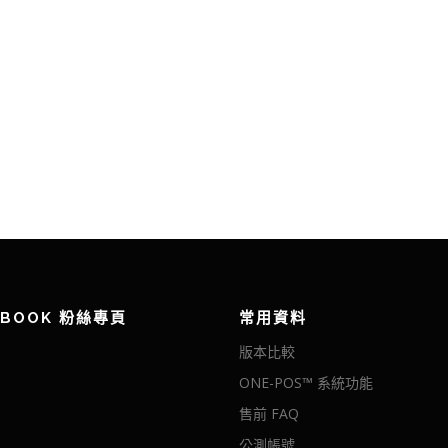
EBOOK 粉絲專頁
常用資料
版本比較
ONE-POS™ 系統功能
售前 FAQ
公測帳號