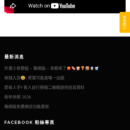
訂購表格
最新消息
外賣小食模組 – 聯網版 – 來都來了
無錢入貨
- 寄賣可能是唯一出路
節省人手!! 客人自行掃描二維碼提供送貨資料
新年快樂 2026
聯網版免費網店功能更新
FACEBOOK 粉絲專頁