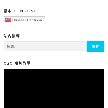
繁中 / ENGLISH
Chinese (Traditional)
站內搜尋
搜
尋
關
鍵
字:
O2O 短片教學