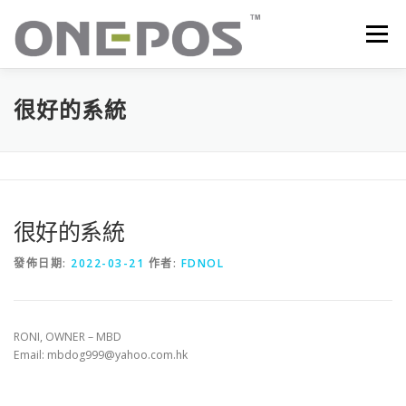
跳
至
選單
主
要
內
容
所有產品．下載
價目表
OP+ 聯網版會員中心
很好的系統
技術支援
客戶感謝語
最新消息
聯絡我們
很好的系統
發佈日期:
2022-03-21
作者:
FDNOL
RONI, OWNER – MBD
Email: mbdog999@yahoo.com.hk