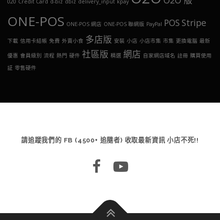
O2O 版
020
Credit Card
d-biz
dbiz
delivery_input
kpay
ONE-POS
POS
Stripe
ONE-POS 網店
ONE-POS 聯網版
PayPal
多店版
下載
信用卡結帳
免費
外賣小食
安裝
小店
小店市集
市集
更換電腦
最新
社區版
網店
優惠
會員級別
流程
熱門
硬件
精選
自家網店域名
註冊
購買使用
証
零售硬件
請追蹤我們的 FB (4500+ 追隨者) 收取最新資訊 小店不死!!