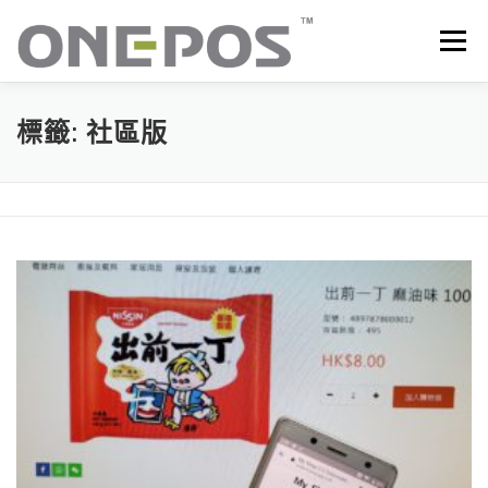
跳
至
選單
主
要
內
容
所有產品．下載
價目表
OP+ 聯網版會員中心
標籤:
社區版
技術支援
客戶感謝語
最新消息
聯絡我們