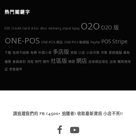
熱門關鍵字
O2O
O2O 版
020
Credit Card
d-biz
dbiz
delivery_input
kpay
ONE-POS
POS
Stripe
ONE-POS 網店
ONE-POS 聯網版
PayPal
多店版
下載
信用卡結帳
免費
外賣小食
安裝
小店
小店市集
市集
更換電腦
最新
社區版
網店
優惠
會員級別
流程
熱門
硬件
精選
自家網店域名
註冊
購買使用
証
零售硬件
請追蹤我們的 FB (4500+ 追隨者) 收取最新資訊 小店不死!!