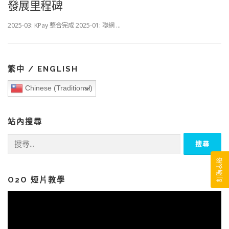
發展里程碑
2025-03: KPay 整合完成 2025-01: 聯網 …
繁中 / ENGLISH
Chinese (Traditional)
站內搜尋
搜
尋
關
訂購表格
鍵
字:
O2O 短片教學