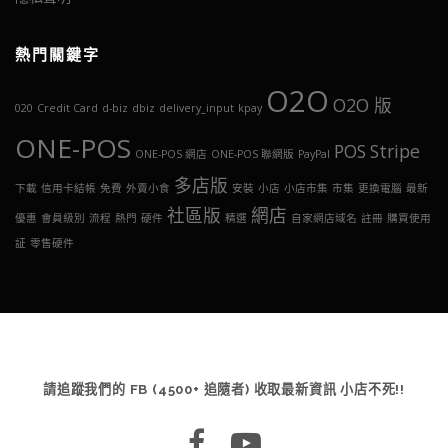
熱門關鍵字
O2O
O2O 版
020
Credit Card
d-biz
dbiz
delivery_input
kpay
ONE-POS
POS
Stripe
ONE-POS 網店
ONE-POS 聯網版
PayPal
多店版
下載
信用卡結帳
免費
外賣小食
安裝
小店
小店市集
市集
更換電腦
最新
社區版
網店
優惠
會員級別
流程
熱門
硬件
精選
自家網店域名
註冊
購買使用
証
零售硬件
請追蹤我們的 FB (4500+ 追隨者) 收取最新資訊 小店不死!!