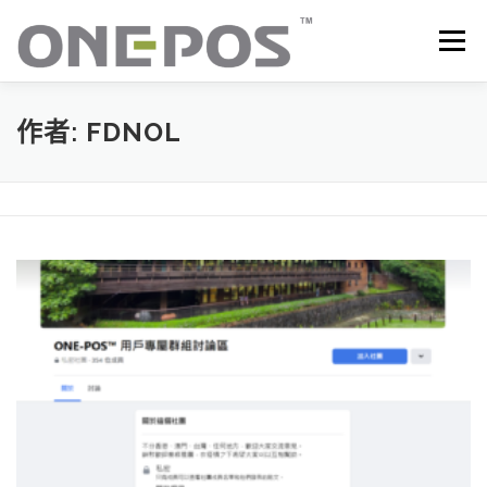
跳
至
選單
主
要
內
容
所有產品．下載
價目表
OP+ 聯網版會員中心
作者:
FDNOL
技術支援
客戶感謝語
最新消息
聯絡我們