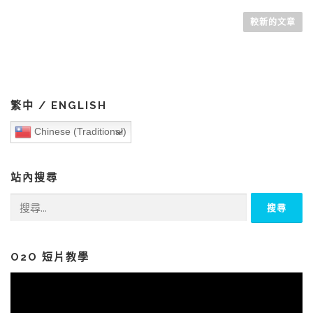
文
章
較新的文章
導
覽
繁中 / ENGLISH
Chinese (Traditional)
站內搜尋
搜
尋
關
鍵
字:
O2O 短片教學