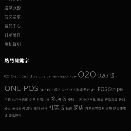
進階服務
提交請求
會員中心
訂購硬件
隱私聲明
熱門關鍵字
O2O
O2O 版
020
Credit Card
d-biz
dbiz
delivery_input
kpay
ONE-POS
POS
Stripe
ONE-POS 網店
ONE-POS 聯網版
PayPal
多店版
下載
信用卡結帳
免費
外賣小食
安裝
小店
小店市集
市集
更換電腦
最新
社區版
網店
優惠
會員級別
流程
熱門
硬件
精選
自家網店域名
註冊
購買使用
証
零售硬件