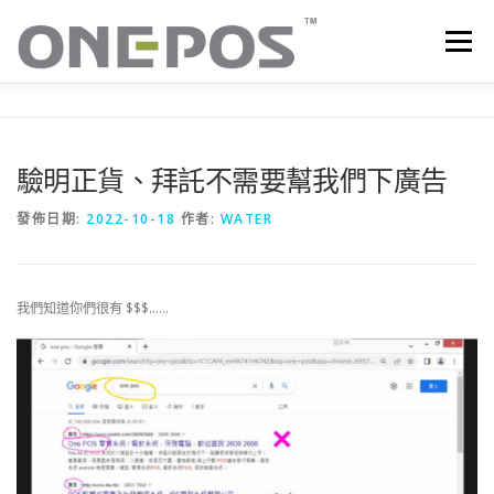
跳
至
選單
主
要
內
容
所有產品．下載
價目表
OP+ 聯網版會員中心
驗明正貨、拜託不需要幫我們下廣告
技術支援
客戶感謝語
最新消息
聯絡我們
發佈日期:
2022-10-18
作者:
WATER
我們知道你們很有 $$$……