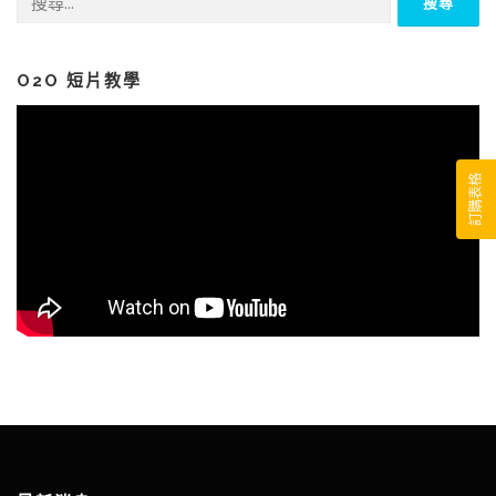
尋
關
鍵
字:
O2O 短片教學
訂購表格